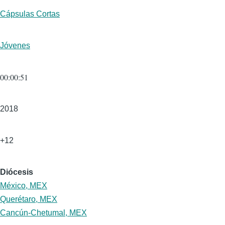
Formato
Cápsulas Cortas
Público
Jóvenes
Duración
00:00:51
Año
2018
Edad
+12
Diócesis
México, MEX
Querétaro, MEX
Cancún-Chetumal, MEX