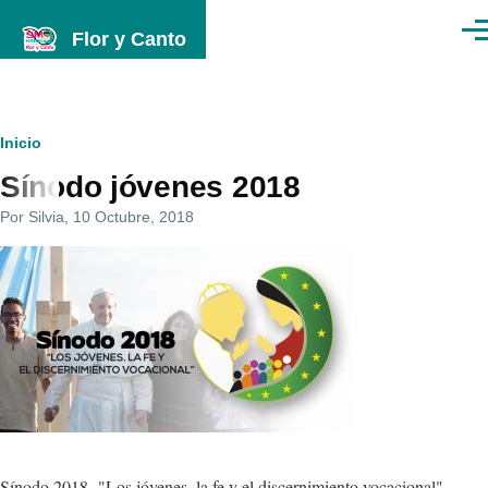
Pasar al contenido principal
Flor y Canto
Men
Ruta
Inicio
Sínodo jóvenes 2018
de
Por
Silvia
, 10 Octubre, 2018
navegación
Imagenes
programa
Sínodo 2018. "Los jóvenes, la fe y el discernimiento vocacional"