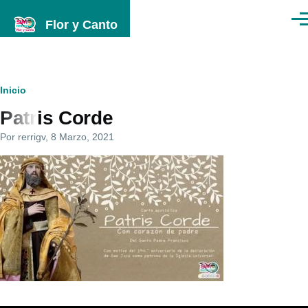
Pasar al contenido principal
Flor y Canto
Men
Ruta
Inicio
Patris Corde
de
Por
rerrigv
, 8 Marzo, 2021
navegación
Imagenes
programa