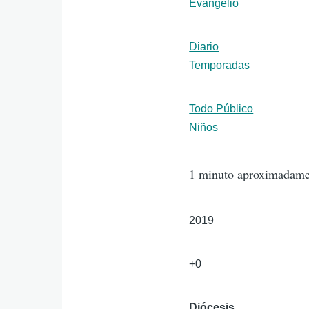
Géneros
Evangelio
Formato
Diario
Temporadas
Público
Todo Público
Niños
Duración
1 minuto aproximadame
Año
2019
Edad
+0
Diócesis