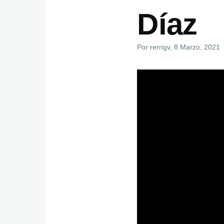
Díaz
Por
rerrigv
, 8 Marzo, 2021
video_externo