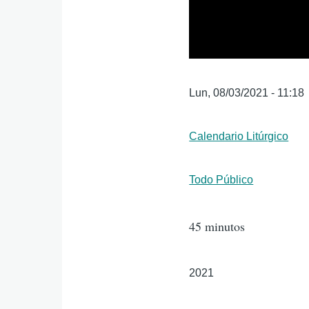
Fecha
Lun, 08/03/2021 - 11:18
inicio
transmisión
Formato
Calendario Litúrgico
Público
Todo Público
Duración
45 minutos
Año
2021