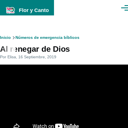
Pasar al contenido principal
Flor y Canto
Men
Ruta
Inicio
Números de emergencia bíblicos
Al renegar de Dios
de
Por
Elisa
, 16 Septiembre, 2019
navegación
video_externo