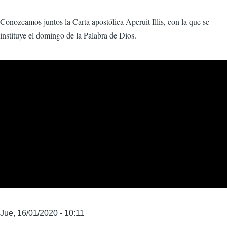
Conozcamos juntos la Carta apostólica Aperuit Illis, con la que se
instituye el domingo de la Palabra de Dios.
video_externo
Fecha
Jue, 16/01/2020 - 10:11
inicio