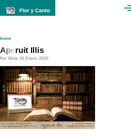
Pasar al contenido principal
Flor y Canto
Men
Ruta
Inicio
Aperuit Illis
de
Por
Silvia
, 16 Enero, 2020
navegación
Imagenes
programa