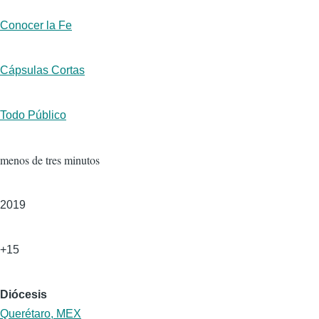
transmisión
Géneros
Conocer la Fe
Formato
Cápsulas Cortas
Público
Todo Público
Duración
menos de tres minutos
Año
2019
Edad
+15
Diócesis
Querétaro, MEX