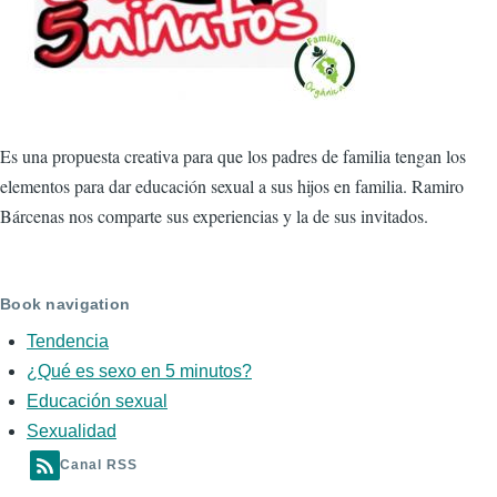
Es una propuesta creativa para que los padres de familia tengan los
elementos para dar educación sexual a sus hijos en familia. Ramiro
Bárcenas nos comparte sus experiencias y la de sus invitados.
Book navigation
Tendencia
¿Qué es sexo en 5 minutos?
Educación sexual
Sexualidad
Canal RSS