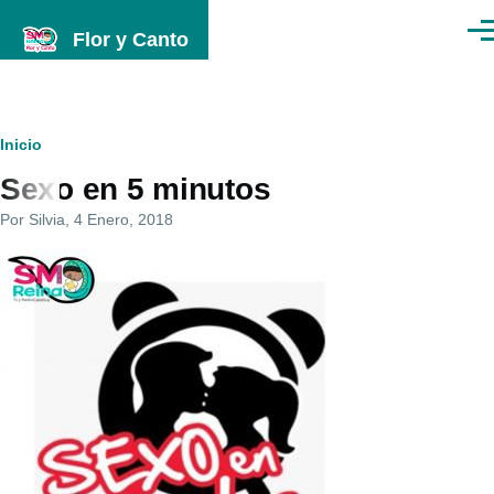
Pasar al contenido principal
Flor y Canto
Men
Ruta
Inicio
Sexo en 5 minutos
de
Por
Silvia
, 4 Enero, 2018
navegación
Imagenes
programa