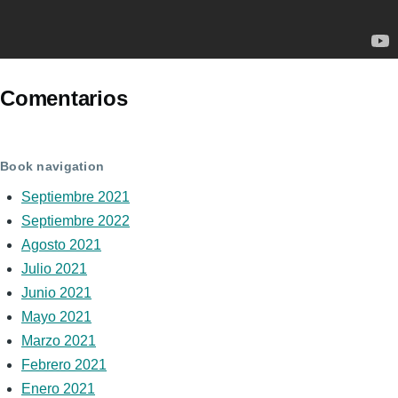
Comentarios
Book navigation
Septiembre 2021
Septiembre 2022
Agosto 2021
Julio 2021
Junio 2021
Mayo 2021
Marzo 2021
Febrero 2021
Enero 2021