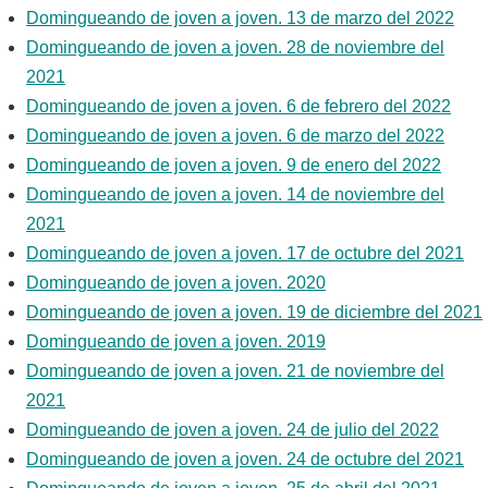
Domingueando de joven a joven. 13 de marzo del 2022
Domingueando de joven a joven. 28 de noviembre del
2021
Domingueando de joven a joven. 6 de febrero del 2022
Domingueando de joven a joven. 6 de marzo del 2022
Domingueando de joven a joven. 9 de enero del 2022
Domingueando de joven a joven. 14 de noviembre del
2021
Domingueando de joven a joven. 17 de octubre del 2021
Domingueando de joven a joven. 2020
Domingueando de joven a joven. 19 de diciembre del 2021
Domingueando de joven a joven. 2019
Domingueando de joven a joven. 21 de noviembre del
2021
Domingueando de joven a joven. 24 de julio del 2022
Domingueando de joven a joven. 24 de octubre del 2021