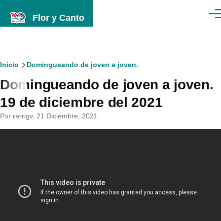
Pasar al contenido principal
Flor y Canto
Men
Ruta
Inicio
Domingueando de joven a joven.
Domingueando de joven a joven.
de
19 de diciembre del 2021
navegación
Por
rerrigv
, 21 Diciembre, 2021
video_externo