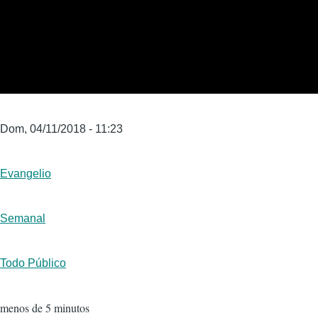
Fecha
Dom, 04/11/2018 - 11:23
inicio
transmisión
Géneros
Evangelio
Formato
Semanal
Público
Todo Público
Duración
menos de 5 minutos