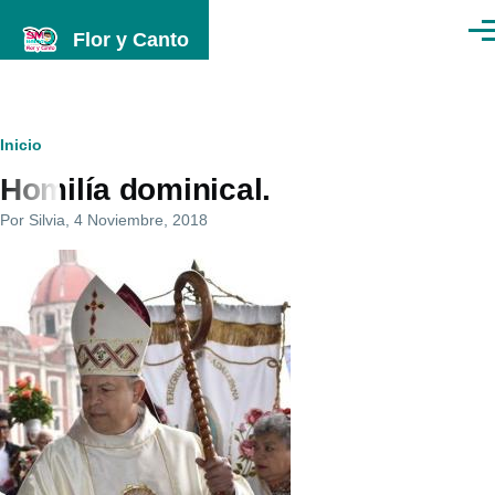
Pasar al contenido principal
Flor y Canto
Men
Ruta
Inicio
Homilía dominical.
de
Por
Silvia
, 4 Noviembre, 2018
navegación
Imagenes
programa